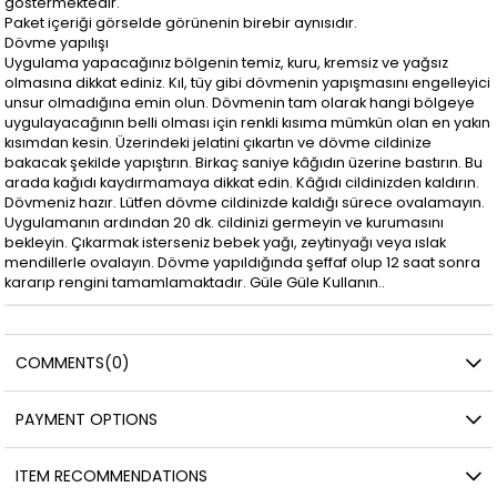
göstermektedir.
Paket içeriği görselde görünenin birebir aynısıdır.
Dövme yapılışı
Uygulama yapacağınız bölgenin temiz, kuru, kremsiz ve yağsız
olmasına dikkat ediniz. Kıl, tüy gibi dövmenin yapışmasını engelleyici
unsur olmadığına emin olun. Dövmenin tam olarak hangi bölgeye
uygulayacağının belli olması için renkli kısıma mümkün olan en yakın
kısımdan kesin. Üzerindeki jelatini çıkartın ve dövme cildinize
bakacak şekilde yapıştırın. Birkaç saniye kâğıdın üzerine bastırın. Bu
arada kağıdı kaydırmamaya dikkat edin. Kâğıdı cildinizden kaldırın.
Dövmeniz hazır. Lütfen dövme cildinizde kaldığı sürece ovalamayın.
Uygulamanın ardından 20 dk. cildinizi germeyin ve kurumasını
bekleyin. Çıkarmak isterseniz bebek yağı, zeytinyağı veya ıslak
mendillerle ovalayın. Dövme yapıldığında şeffaf olup 12 saat sonra
kararıp rengini tamamlamaktadır. Güle Güle Kullanın..
COMMENTS
(0)
PAYMENT OPTIONS
ITEM RECOMMENDATIONS