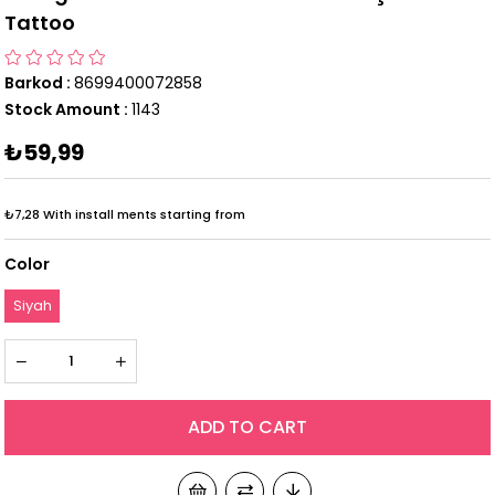
Tattoo
Barkod
:
8699400072858
Stock Amount
:
1143
₺59,99
₺7,28
With install ments starting from
Color
Siyah