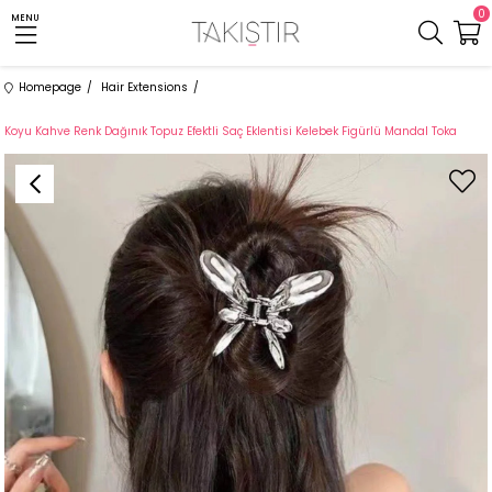
0
MENU
Homepage
Hair Extensions
Koyu Kahve Renk Dağınık Topuz Efektli Saç Eklentisi Kelebek Figürlü Mandal Toka