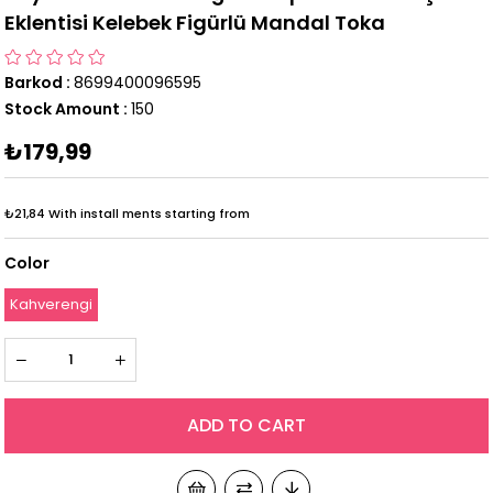
Eklentisi Kelebek Figürlü Mandal Toka
Barkod
:
8699400096595
Stock Amount
:
150
₺179,99
₺21,84
With install ments starting from
Color
Kahverengi