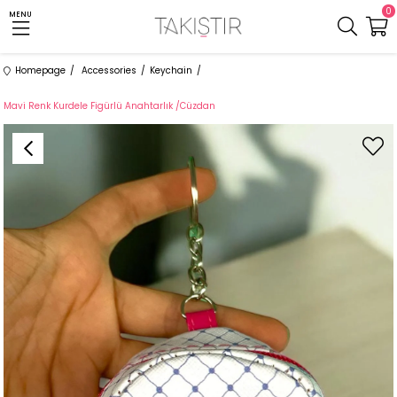
0
MENU
Homepage
Accessories
Keychain
Mavi Renk Kurdele Figürlü Anahtarlık /Cüzdan