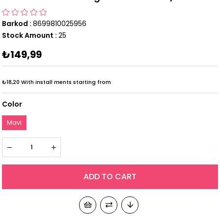
Barkod
:
8699810025956
Stock Amount
:
25
₺149,99
₺18,20
With install ments starting from
Color
Mavi