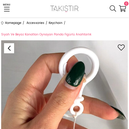
0
MENU
Homepage
Accessories
Keychain
Siyah Ve Beyaz Kanatları Oynayan Panda Figürlü Anahtarlık