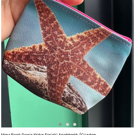
Mavi Renk Deniz Yıldızı Figürlü Anahtarlık /Cüzdan