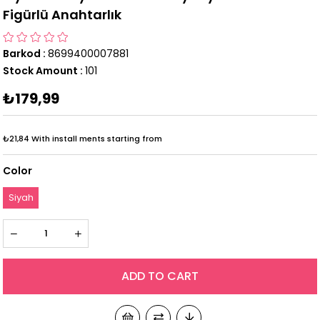
Figürlü Anahtarlık
Barkod
:
8699400007881
Stock Amount
:
101
₺179,99
₺21,84
With install ments starting from
Color
Siyah